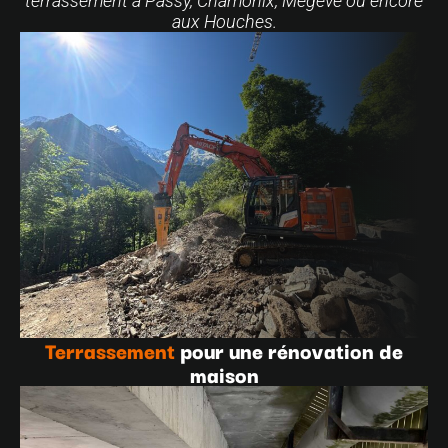
terrassement à Passy, Chamonix, Megève ou encore
aux Houches.
Terrassement
pour une rénovation de
maison
VOUS VENEZ D’ACQUÉRIR UNE MAISON
ANCIENNE À RÉNOVER, OU HÉRITER
D’UNE MAISON ANCIENNE