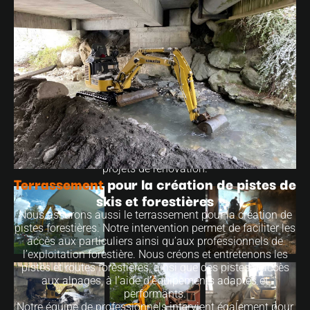
NÉCESSITANT UNE RÉNOVATION
IMPORTANTE, VOIRE UNE
DÉMOLITION ?
Notre équipement performant, notamment notre minipelle,
nous permet de réaliser des travaux de terrassement à
l’intérieur de maisons en rénovation. Forts de nos années
d’expérience, nous avons les compétences pour mener à
bien ces travaux spécifiques avec rigueur et
professionnalisme. Enfin, nos machines de plus grosses
tailles, équipées de pinces de tri et crocs à béton, nous
permettent de réaliser la démolition partielle pour vos
projets de rénovation.
Terrassement
pour la création de pistes de
skis et forestières
Nous assurons aussi le terrassement pour la création de
pistes forestières. Notre intervention permet de faciliter les
accès aux particuliers ainsi qu’aux professionnels de
l’exploitation forestière. Nous créons et entretenons les
pistes et routes forestières, ainsi que des pistes d’accès
aux alpages, à l’aide d’équipements adaptés et
performants.
Notre équipe de professionnels intervient également pour